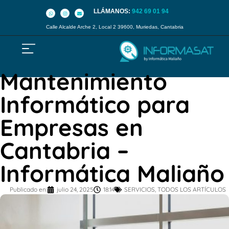
LLÁMANOS:
942 69 01 94
Calle Alcalde Arche 2, Local 2 39600, Muriedas, Cantabria
Mantenimiento
Informático para
Empresas en
Cantabria –
Informática Maliaño
Publicado en:
julio 24, 2025
18:14
SERVICIOS
,
TODOS LOS ARTÍCULOS